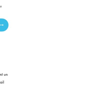
le
nt un
ail