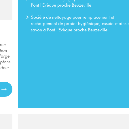
Pont l'Evèque proche Beuzeville
navigate_next
Société de nettoyage pour remplacement et
rechargement de papier hygiénique, essuie-mains 
savon à Pont l'Evèque proche Beuzeville
vous
tion
large
ptons
rieur