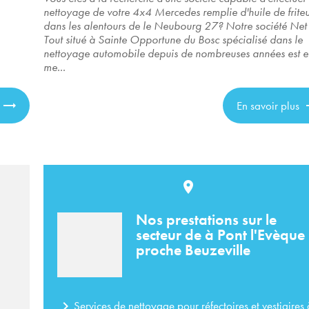
nettoyage de votre 4x4 Mercedes remplie d'huile de frite
dans les alentours de le Neubourg 27? Notre société Net
Tout situé à Sainte Opportune du Bosc spécialisé dans le
nettoyage automobile depuis de nombreuses années est e
me...
En savoir plus
place
Nos prestations sur le
secteur de à Pont l'Evèque
proche Beuzeville
navigate_next
Services de nettoyage pour réfectoires et vestiaires 