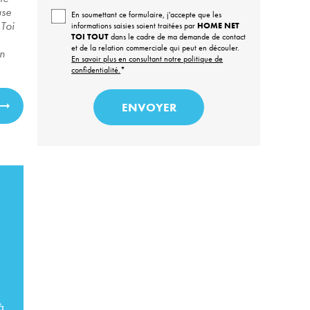
use
En soumettant ce formulaire, j'accepte que les
 Toi
informations saisies soient traitées par
HOME NET
TOI TOUT
dans le cadre de ma demande de contact
et de la relation commerciale qui peut en découler.
n
En savoir plus en consultant notre politique de
confidentialité.
*
à