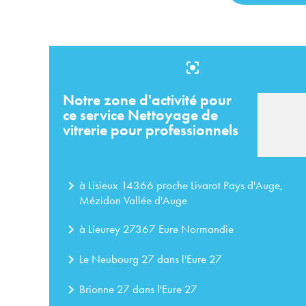
center_focus_strong
Notre zone d'activité pour
ce service Nettoyage de
vitrerie pour professionnels
navigate_next
à Lisieux 14366 proche Livarot Pays d'Auge,
Mézidon Vallée d'Auge
navigate_next
à Lieurey 27367 Eure Normandie
navigate_next
Le Neubourg 27 dans l'Eure 27
navigate_next
Brionne 27 dans l'Eure 27