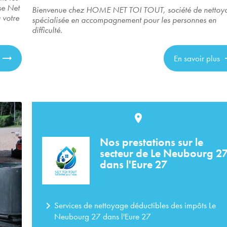
se Net
Bienvenue chez HOME NET TOI TOUT, société de nettoy
 votre
spécialisée en accompagnement pour les personnes en
difficulté.
En savoir plus
place
Nos prestations sur le
secteur de Le Neubourg 2
dans l'Eure 27
navigate_next
Services de nettoyage déductibles des impôts Le
Neubourg 27 dans l'Eure 27