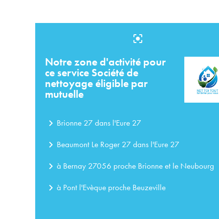
center_focus_strong
Notre zone d'activité pour
ce service Société de
nettoyage éligible par
mutuelle
navigate_next
Brionne 27 dans l'Eure 27
navigate_next
Beaumont Le Roger 27 dans l'Eure 27
navigate_next
à Bernay 27056 proche Brionne et le Neubourg
navigate_next
à Pont l'Evèque proche Beuzeville