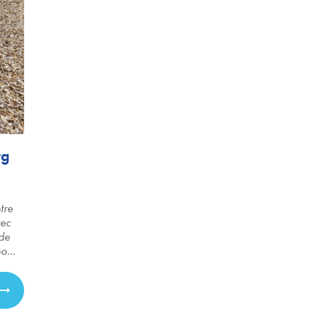
rg
tre
vec
 de
o...