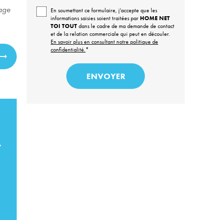
age
En soumettant ce formulaire, j'accepte que les
informations saisies soient traitées par
HOME NET
TOI TOUT
dans le cadre de ma demande de contact
et de la relation commerciale qui peut en découler.
En savoir plus en consultant notre politique de
confidentialité.
*
7