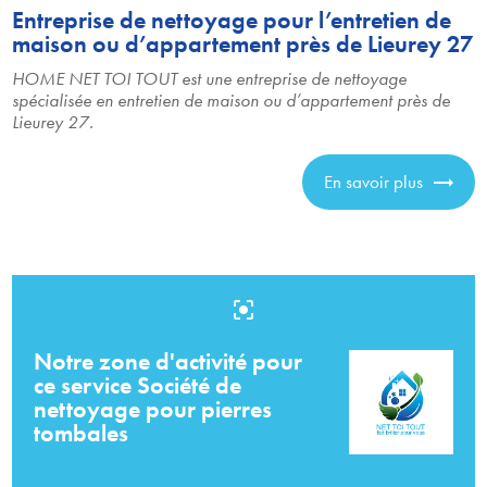
Entreprise de nettoyage pour l’entretien de
maison ou d’appartement près de Lieurey 27
HOME NET TOI TOUT est une entreprise de nettoyage
spécialisée en entretien de maison ou d’appartement près de
Lieurey 27.
En savoir plus
center_focus_strong
Notre zone d'activité pour
ce service Société de
nettoyage pour pierres
tombales