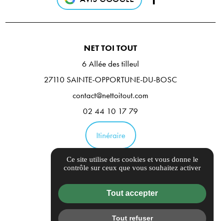
NET TOI TOUT
6 Allée des tilleul
27110 SAINTE-OPPORTUNE-DU-BOSC
contact@nettoitout.com
02 44 10 17 79
Itinéraire
Ce site utilise des cookies et vous donne le
Guide local
contrôle sur ceux que vous souhaitez activer
Informations complémentaires
Tout accepter
Mentions légales
Politique de confidentialité
Tout refuser