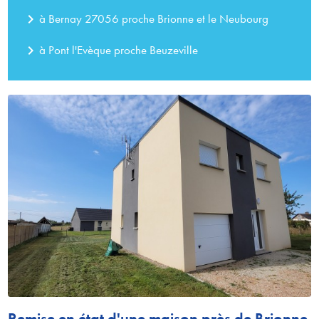
navigate_next
à Bernay 27056 proche Brionne et le Neubourg
navigate_next
à Pont l'Evèque proche Beuzeville
Remise en état d'une maison près de Brionne